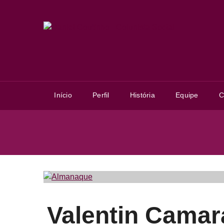
Início
Perfil
História
Equipe
C
Item
1
Valentin Camara
of