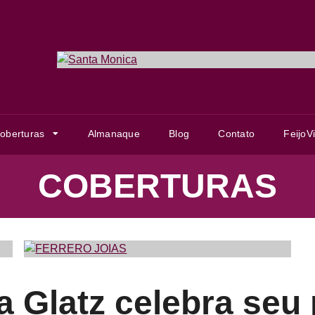
Item
1
of
1
oberturas
Almanaque
Blog
Contato
FeijoV
COBERTURAS
 Glatz celebra seu