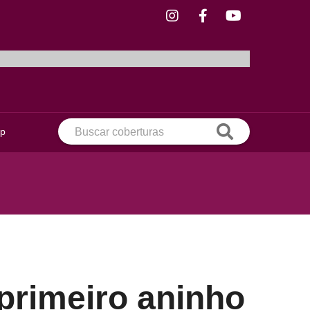
ip
 primeiro aninho