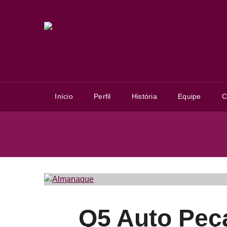
Início
Perfil
História
Equipe
C
Item
1
Q5 Auto Peç
of