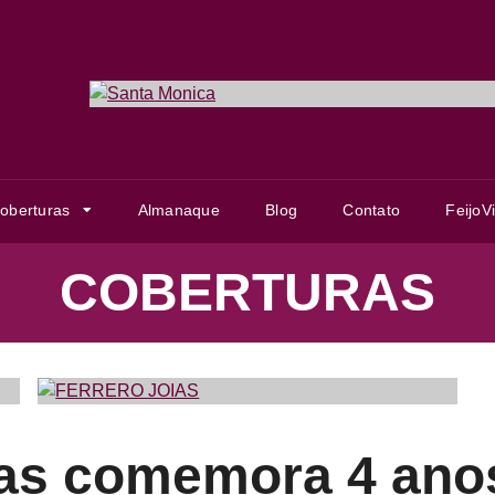
Item
1
of
1
oberturas
Almanaque
Blog
Contato
FeijoV
COBERTURAS
as comemora 4 ano