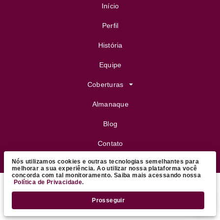
Início
Perfil
História
Equipe
Coberturas
Almanaque
Blog
Contato
Nós utilizamos cookies e outras tecnologias semelhantes para
FeijoVip
melhorar a sua experiência. Ao utilizar nossa plataforma você
concorda com tal monitoramento. Saiba mais acessando nossa
Política de Privacidade
.
Copyright ©
2026 Daniel Coutinho - Colunista Social
.
Prosseguir
Todos os direitos reservados.