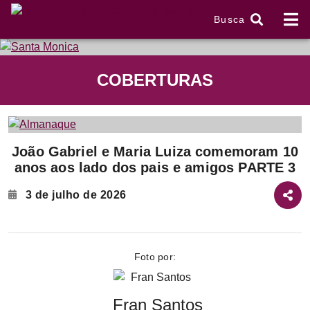
Busca
tem
COBERTURAS
f
Item
João Gabriel e Maria Luiza comemoram 10
1
anos aos lado dos pais e amigos PARTE 3
of
2
3 de julho de 2026
Foto por:
Fran Santos