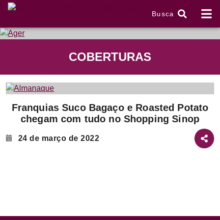
Busca
tem
COBERTURAS
f
Item
Franquias Suco Bagaço e Roasted Potato
1
chegam com tudo no Shopping Sinop
of
2
24 de março de 2022