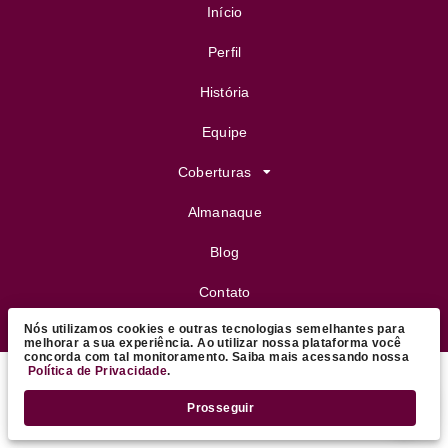
Início
Perfil
História
Equipe
Coberturas
Almanaque
Blog
Contato
Nós utilizamos cookies e outras tecnologias semelhantes para
FeijoVip
melhorar a sua experiência. Ao utilizar nossa plataforma você
concorda com tal monitoramento. Saiba mais acessando nossa
Política de Privacidade
.
Copyright ©
2026 Daniel Coutinho - Colunista Social
.
Prosseguir
Todos os direitos reservados.