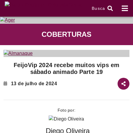
Busca
tem
COBERTURAS
f
Item
FeijoVip 2024 recebe muitos vips em
1
sábado animado Parte 19
of
2
13 de julho de 2024
Foto por:
Diego Oliveira