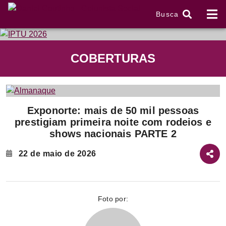
Busca
tem
COBERTURAS
f
Item
Exponorte: mais de 50 mil pessoas
1
prestigiam primeira noite com rodeios e
of
shows nacionais PARTE 2
2
22 de maio de 2026
Foto por: