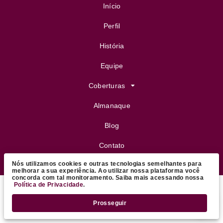
Início
Perfil
História
Equipe
Coberturas
Almanaque
Blog
Contato
Nós utilizamos cookies e outras tecnologias semelhantes para
FeijoVip
melhorar a sua experiência. Ao utilizar nossa plataforma você
concorda com tal monitoramento. Saiba mais acessando nossa
Política de Privacidade
.
Copyright ©
2026 Daniel Coutinho - Colunista Social
.
Prosseguir
Todos os direitos reservados.