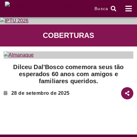
Busca
tem
COBERTURAS
f
Item
Dilceu Dal'Bosco comemora seus tão
1
esperados 60 anos com amigos e
of
familiares queridos.
2
28 de setembro de 2025