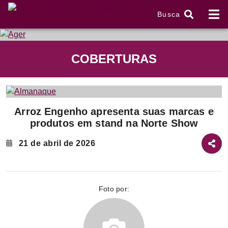
Busca
tem
COBERTURAS
f
Item
Arroz Engenho apresenta suas marcas e
1
produtos em stand na Norte Show
of
2
21 de abril de 2026
Foto por: