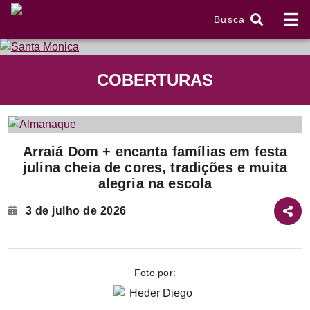
Busca
tem
COBERTURAS
f
Item
Arraiá Dom + encanta famílias em festa
1
julina cheia de cores, tradições e muita
of
alegria na escola
2
3 de julho de 2026
Foto por: